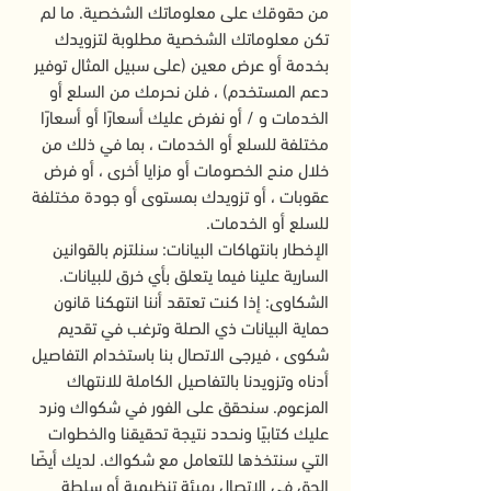
من حقوقك على معلوماتك الشخصية. ما لم
تكن معلوماتك الشخصية مطلوبة لتزويدك
بخدمة أو عرض معين (على سبيل المثال توفير
دعم المستخدم) ، فلن نحرمك من السلع أو
الخدمات و / أو نفرض عليك أسعارًا أو أسعارًا
مختلفة للسلع أو الخدمات ، بما في ذلك من
خلال منح الخصومات أو مزايا أخرى ، أو فرض
عقوبات ، أو تزويدك بمستوى أو جودة مختلفة
للسلع أو الخدمات.
الإخطار بانتهاكات البيانات: سنلتزم بالقوانين
السارية علينا فيما يتعلق بأي خرق للبيانات.
الشكاوى: إذا كنت تعتقد أننا انتهكنا قانون
حماية البيانات ذي الصلة وترغب في تقديم
شكوى ، فيرجى الاتصال بنا باستخدام التفاصيل
أدناه وتزويدنا بالتفاصيل الكاملة للانتهاك
المزعوم. سنحقق على الفور في شكواك ونرد
عليك كتابيًا ونحدد نتيجة تحقيقنا والخطوات
التي سنتخذها للتعامل مع شكواك. لديك أيضًا
الحق في الاتصال بهيئة تنظيمية أو سلطة