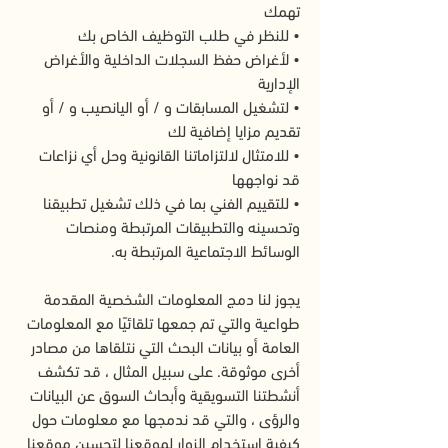
تهمك
• للنظر في طلب التوظيف الخاص بك
• لأغراض حفظ السجلات الداخلية والأغراض
الإدارية
• لتشغيل المسابقات و / أو اليانصيب و / أو
تقديم مزايا إضافية لك
• للامتثال لالتزاماتنا القانونية وحل أي نزاعات
قد نواجهها
• للتقييم الفني بما في ذلك تشغيل تطبيقنا
وتحسينه والتطبيقات المرتبطة ومنصات
الوسائط الاجتماعية المرتبطة به.
يجوز لنا دمج المعلومات الشخصية المقدمة
طواعية والتي تم جمعها تلقائيًا مع المعلومات
العامة أو بيانات البحث التي نتلقاها من مصادر
أخرى موثوقة. على سبيل المثال ، قد تكشف
أنشطتنا التسويقية وأبحاث السوق عن البيانات
والرؤى ، والتي قد ندمجها مع معلومات حول
كيفية استخدام الزوار لموقعنا لتحسين موقعنا